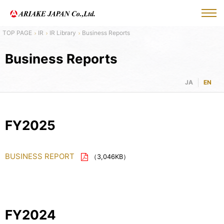
IR
IR Library
Business Reports
Business Reports
JA
EN
FY2025
BUSINESS REPORT
（3,046KB）
FY2024