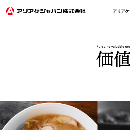
アリアケ
事業
製品
IR
ESG
企業
企業
事業内容
製品紹介
IRニュース
成長を追求する事業活動の特徴
ご挨拶
ご挨拶
技術・開発
主要製品一覧
経営方針
経営理念
経営理念
持
投資家情報
電子公告