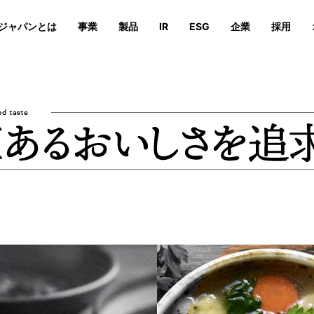
ジャパンとは
事業
製品
IR
ESG
企業
採用
続可能性を追求する活動の特徴
安心安全の取り組み
オンラインストア
業績・財務
会社概要
会社概要
IRイベント
沿革
沿革
サステナビリティへの取組
IRライ
役員、相
役員、相
投資家向けFAQ
IRお問い合わせ