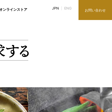
JPN
ENG
オンラインストア
お問い合わせ
み
ブラリ
談役紹介
談役紹介
株主・株式情報
グループ企業
グループ企業