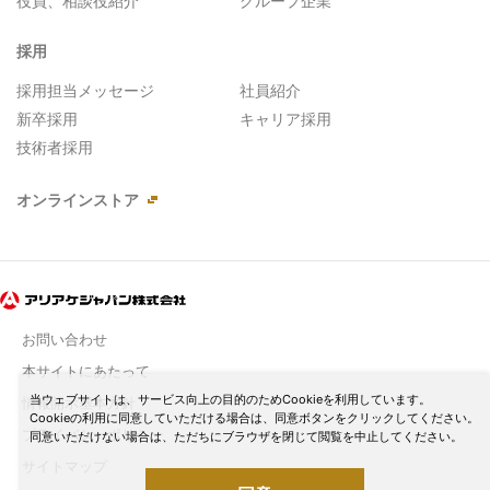
役員、相談役紹介
グループ企業
採用
採用担当メッセージ
社員紹介
新卒採用
キャリア採用
技術者採用
オンラインストア
お問い合わせ
本サイトにあたって
当ウェブサイトは、サービス向上の目的のためCookieを利用しています。
情報開示基本方針
Cookieの利用に同意していただける場合は、同意ボタンをクリックしてください。
プライバシーポリシー
同意いただけない場合は、ただちにブラウザを閉じて閲覧を中止してください。
サイトマップ