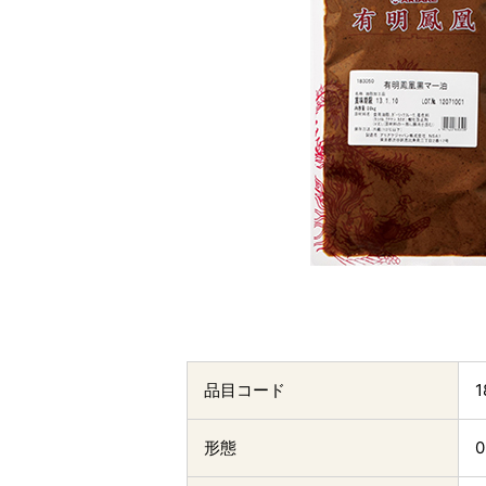
品目コード
1
形態
0