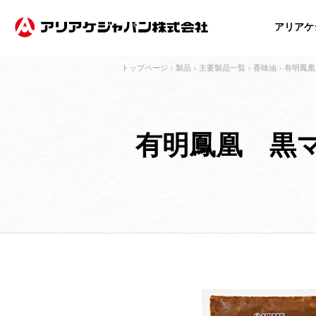
アリアケ
製品
主要製品一覧
香味油
有明鳳凰
事業
製品
IR
ESG
企業
企業
事業内容
製品紹介
IRニュース
成長を追求する事業活動の特徴
ご挨拶
ご挨拶
技術・開発
主要製品一覧
経営方針
経営理念
経営理念
持
有明鳳凰 黒
投資家情報
電子公告