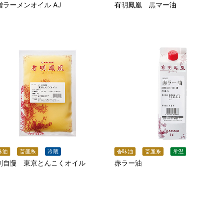
噌ラーメンオイル AJ
有明鳳凰 黒マー油
味油
畜産系
冷蔵
香味油
畜産系
常温
列自慢 東京とんこくオイル
赤ラー油