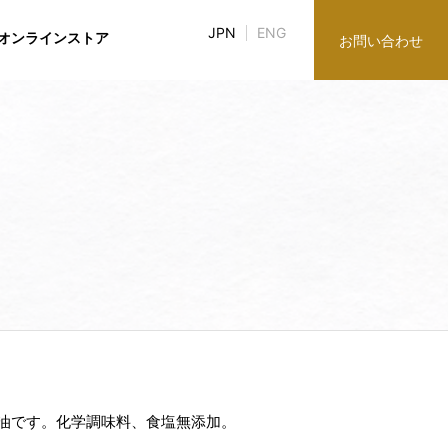
JPN
ENG
オンラインストア
お問い合わせ
み
ブラリ
談役紹介
談役紹介
株主・株式情報
グループ企業
グループ企業
油です。化学調味料、食塩無添加。