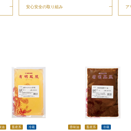
安心安全の取り組み
ア
味油
畜産系
冷蔵
香味油
畜産系
冷蔵