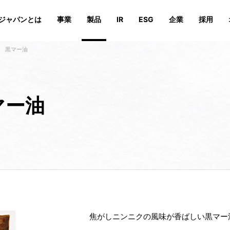
ジャパンとは
事業
製品
IR
ESG
企業
採用
 黒マー油
続可能性を追求する活動の特徴
安心安全の取り組み
オンラインストア
業績・財務
会社概要
会社概要
IRイベント
沿革
沿革
サステナビリティへの取組
IRライ
役員、相
役員、相
マー油
投資家向けFAQ
IRお問い合わせ
焦がしニンニクの風味が香ばしい黒マー