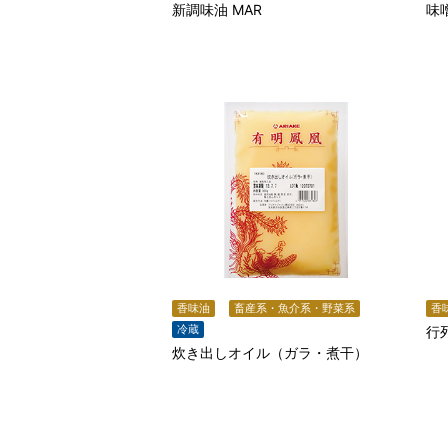
新調味油 MAR
味
香味油
畜産系・魚介系・野菜系
香
冷蔵
行
炊き出しオイル（ガラ・煮干）