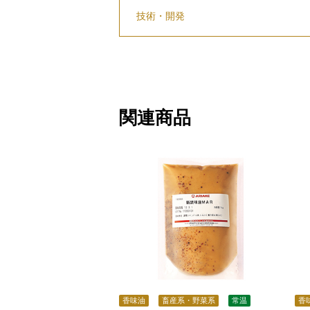
技術・開発
関連商品
香味油
畜産系・野菜系
常温
香