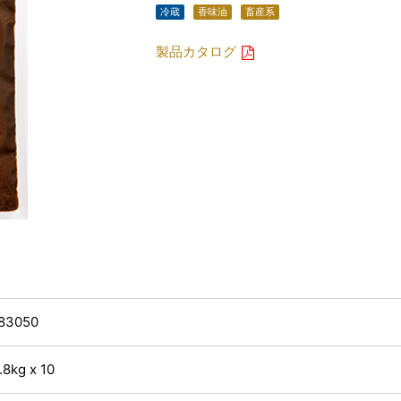
冷蔵
香味油
畜産系
製品カタログ
83050
.8kg x 10