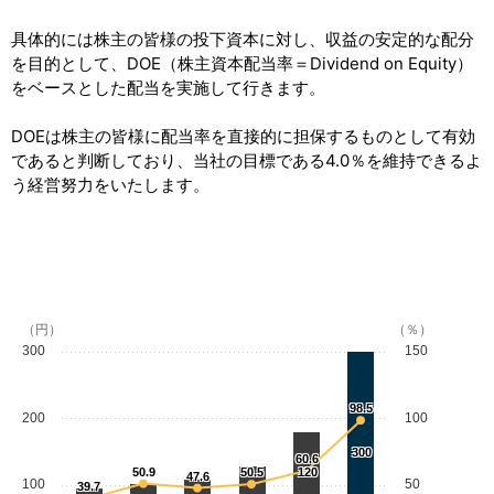
具体的には株主の皆様の投下資本に対し、収益の安定的な配分
を目的として、DOE（株主資本配当率＝Dividend on Equity）
をベースとした配当を実施して行きます。
DOEは株主の皆様に配当率を直接的に担保するものとして有効
であると判断しており、当社の目標である4.0％を維持できるよ
う経営努力をいたします。
（円）
（％）
300
150
98.5
200
100
300
60.6
50.9
50.5
120
47.6
100
50
39.7