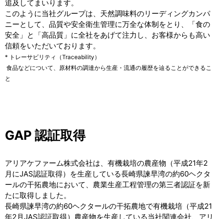
追及してまいります。
このように当社グループは、天然調味料のリーディングカンパ
ニーとして、品質や安全衛生管理に万全な体制をとり、「食の
安全」と「高品質」に全社をあげて注力し、お客様からも高い
信頼をいただいております。
* トレーサビリティ（Traceability）
食品などについて、原材料の調達から生産・流通の履歴を辿ることができるこ
と
GAP 認証取得
アリアケファーム株式会社は、有機栽培の農産物（平成21年2
月にJAS認証取得）を生産している長崎県諫早湾の約60ヘクタ
ールの干拓農地において、農業生産工程管理の第三者認証を新
たに取得しました。
長崎県諫早湾の約60ヘクタールの干拓農地で有機栽培（平成21
年2月JAS認証取得）農産物を生産している当社関連会社、アリ