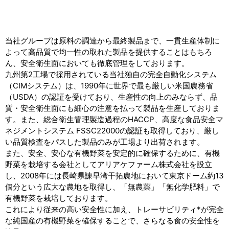
当社グループは原料の調達から最終製品まで、一貫生産体制に
よって高品質で均一性の取れた製品を提供することはもちろ
ん、安全衛生面においても徹底管理をしております。
九州第2工場で採用されている当社独自の完全自動化システム
（CIMシステム）は、1990年に世界で最も厳しい米国農務省
（USDA）の認証を受けており、生産性の向上のみならず、品
質・安全衛生面にも細心の注意を払って製品を生産しておりま
す。また、総合衛生管理製造過程のHACCP、高度な食品安全マ
ネジメントシステム FSSC22000の認証も取得しており、厳し
い品質検査をパスした製品のみが工場より出荷されます。
また、安全、安心な有機野菜を安定的に確保するために、有機
野菜を栽培する会社としてアリアケファーム株式会社を設立
し、2008年には長崎県諫早湾干拓農地において東京ドーム約13
個分という広大な農地を取得し、「無農薬」「無化学肥料」で
有機野菜を栽培しております。
これにより従来の高い安全性に加え、トレーサビリティ*が完全
な純国産の有機野菜を確保することで、さらなる食の安全性を