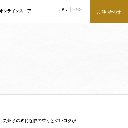
JPN
ENG
オンラインストア
お問い合わせ
み
ブラリ
談役紹介
談役紹介
株主・株式情報
グループ企業
グループ企業
。九州系の独特な豚の香りと深いコクが