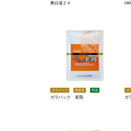
豚白湯２４
H
ガラスープ
畜産系
常温
ガ
ガラパック 老鶏
ガ