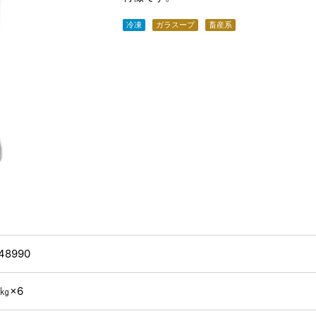
冷凍
ガラスープ
畜産系
48990
2㎏×6