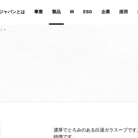
ジャパンとは
事業
製品
IR
ESG
企業
採用
P２４
続可能性を追求する活動の特徴
安心安全の取り組み
オンラインストア
業績・財務
会社概要
会社概要
IRイベント
沿革
沿革
サステナビリティへの取組
IRライ
役員、相
役員、相
投資家向けFAQ
IRお問い合わせ
濃厚でとろみのある白湯ガラスープです
特徴です。