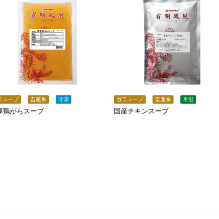
ラスープ
畜産系
冷凍
ガラスープ
畜産系
常温
厚鶏がらスープ
国産チキンスープ