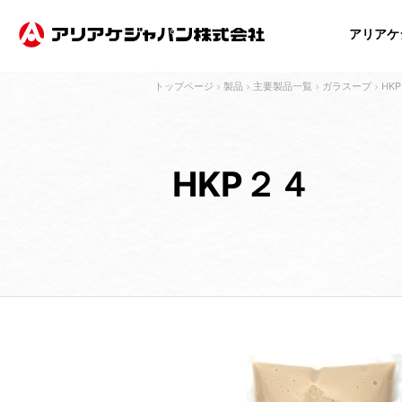
アリアケ
製品
主要製品一覧
ガラスープ
HK
事業
製品
IR
ESG
企業
企業
事業内容
製品紹介
IRニュース
成長を追求する事業活動の特徴
ご挨拶
ご挨拶
技術・開発
主要製品一覧
経営方針
経営理念
経営理念
持
HKP２４
投資家情報
電子公告