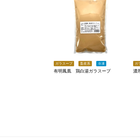
ガラスープ
畜産系
冷凍
ガ
有明鳳凰 鶏白湯ガラスープ
濃