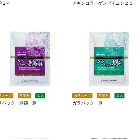
KP２４
チキンコラーゲンブイヨン２０
ラスープ
畜産系
常温
ガラスープ
畜産系
常温
ラパック 老鶏・豚
ガラパック 豚