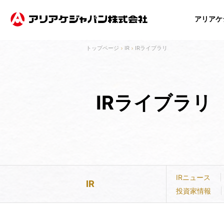
アリアケ
IR
IRライブラリ
事業
製品
IR
ESG
企業
企業
事業内容
製品紹介
IRニュース
成長を追求する事業活動の特徴
ご挨拶
ご挨拶
技術・開発
主要製品一覧
経営方針
経営理念
経営理念
持
IRライブラリ
投資家情報
電子公告
IRニュース
IR
投資家情報