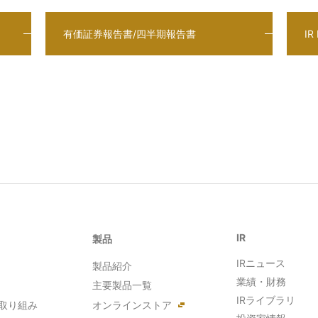
有価証券報告書/四半期報告書
I
IR
製品
IRニュース
製品紹介
業績・財務
主要製品一覧
IRライブラリ
取り組み
オンラインストア