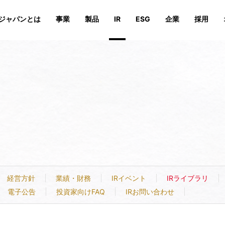
ジャパンとは
事業
製品
IR
ESG
企業
採用
続可能性を追求する活動の特徴
安心安全の取り組み
オンラインストア
業績・財務
会社概要
会社概要
IRイベント
沿革
沿革
サステナビリティへの取組
IRライ
役員、相
役員、相
投資家向けFAQ
IRお問い合わせ
経営方針
業績・財務
IRイベント
IRライブラリ
電子公告
投資家向けFAQ
IRお問い合わせ