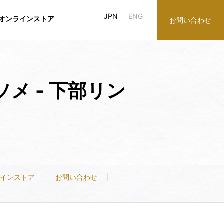
JPN
ENG
オンラインストア
お問い合わせ
メ - 下部リン
み
ブラリ
談役紹介
談役紹介
株主・株式情報
グループ企業
グループ企業
インストア
お問い合わせ