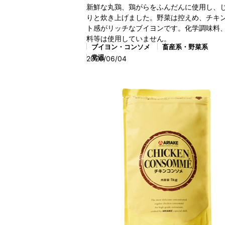
新鮮な丸鶏、鶏がらをふんだんに使用し、
りと炊き上げました。野菜は控えめ、チキ
ト感がリッチなブイヨンです。化学調味料
料等は使用していません。
ブイヨン・コンソメ
畜産系・野菜系
常温
2020/06/04