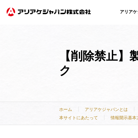
アリアケ
事業
製品
IR
ESG
企業
企業
【削除禁止】製
事業内容
製品紹介
IRニュース
成長を追求する事業活動の特徴
ご挨拶
ご挨拶
技術・開発
主要製品一覧
経営方針
経営理念
経営理念
持
投資家情報
電子公告
ク
ホーム
アリアケジャパンとは
本サイトにあたって
情報開示基本