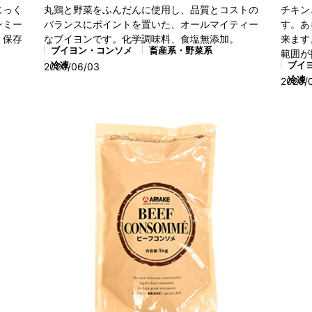
じっく
丸鶏と野菜をふんだんに使用し、品質とコストの
チキン
ンミー
バランスにポイントを置いた、オールマイティー
す。あ
、保存
なブイヨンです。化学調味料、食塩無添加。
来ます
ブイヨン・コンソメ
畜産系・野菜系
範囲が
冷凍
ブイ
2020/06/03
冷凍
2020/