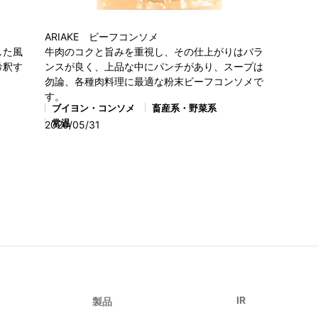
ARIAKE ビーフコンソメ
した風
牛肉のコクと旨みを重視し、その仕上がりはバラ
希釈す
ンスが良く、上品な中にパンチがあり、スープは
。
勿論、各種肉料理に最適な粉末ビーフコンソメで
す。
ブイヨン・コンソメ
畜産系・野菜系
常温
2020/05/31
IR
製品