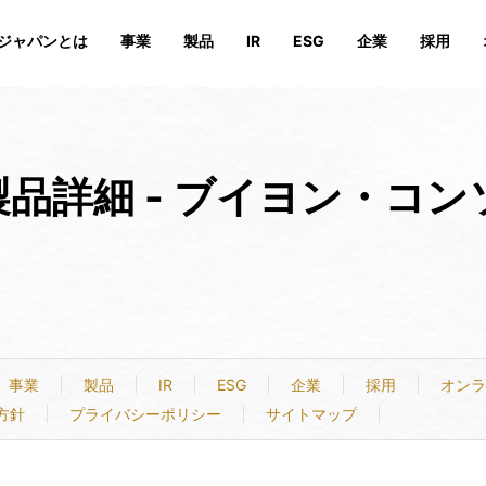
ジャパンとは
事業
製品
IR
ESG
企業
採用
品詳細 - ブイヨン・コンソ
続可能性を追求する活動の特徴
安心安全の取り組み
オンラインストア
業績・財務
会社概要
会社概要
IRイベント
沿革
沿革
サステナビリティへの取組
IRライ
役員、相
役員、相
投資家向けFAQ
IRお問い合わせ
事業
製品
IR
ESG
企業
採用
オンラ
方針
プライバシーポリシー
サイトマップ