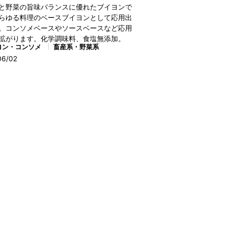
と野菜の旨味バランスに優れたブイヨンで
らゆる料理のベースブイヨンとして応用出
。コンソメベースやソースベースなど応用
拡がります。化学調味料、食塩無添加。
ヨン・コンソメ
畜産系・野菜系
06/02